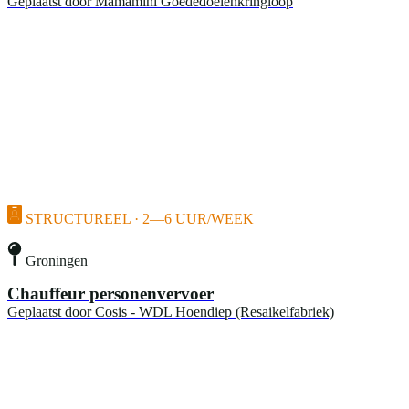
Geplaatst door
Mamamini Goededoelenkringloop
STRUCTUREEL · 2—6 UUR/WEEK
Groningen
Chauffeur personenvervoer
Geplaatst door
Cosis - WDL Hoendiep (Resaikelfabriek)