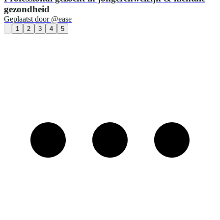
gezondheid
Geplaatst door
@ease
1
2
3
4
5