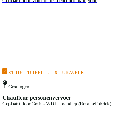
Geplaatst door
Mamamini Goededoelenkringloop
STRUCTUREEL · 2—6 UUR/WEEK
Groningen
Chauffeur personenvervoer
Geplaatst door
Cosis - WDL Hoendiep (Resaikelfabriek)