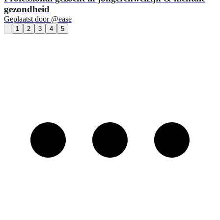
gezondheid
Geplaatst door
@ease
1
2
3
4
5