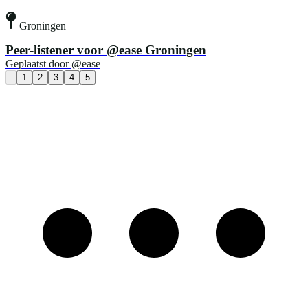
Groningen
Peer-listener voor @ease Groningen
Geplaatst door
@ease
1
2
3
4
5