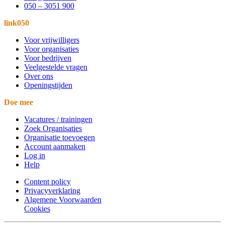
050 – 3051 900
link050
Voor vrijwilligers
Voor organisaties
Voor bedrijven
Veelgestelde vragen
Over ons
Openingstijden
Doe mee
Vacatures / trainingen
Zoek Organisaties
Organisatie toevoegen
Account aanmaken
Log in
Help
Content policy
Privacyverklaring
Algemene Voorwaarden
Cookies