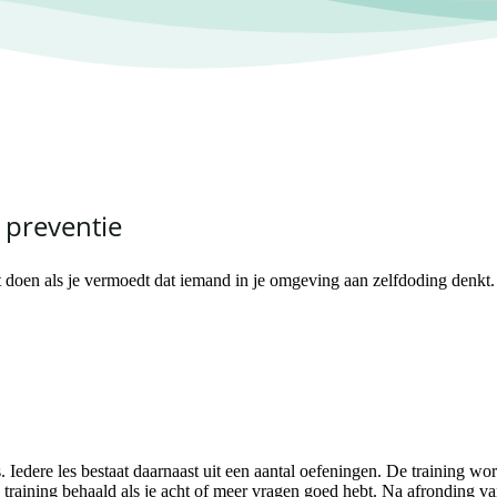
 preventie
t doen als je vermoedt dat iemand in je omgeving aan zelfdoding denkt. D
. Iedere les bestaat daarnaast uit een aantal oefeningen. De training word
raining behaald als je acht of meer vragen goed hebt. Na afronding van de