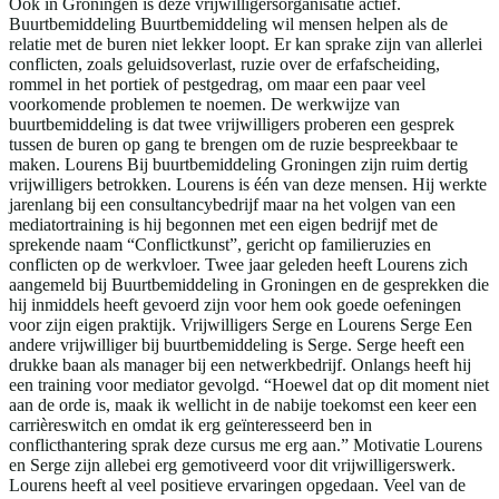
Ook in Groningen is deze vrijwilligersorganisatie actief.
Buurtbemiddeling Buurtbemiddeling wil mensen helpen als de
relatie met de buren niet lekker loopt. Er kan sprake zijn van allerlei
conflicten, zoals geluidsoverlast, ruzie over de erfafscheiding,
rommel in het portiek of pestgedrag, om maar een paar veel
voorkomende problemen te noemen. De werkwijze van
buurtbemiddeling is dat twee vrijwilligers proberen een gesprek
tussen de buren op gang te brengen om de ruzie bespreekbaar te
maken. Lourens Bij buurtbemiddeling Groningen zijn ruim dertig
vrijwilligers betrokken. Lourens is één van deze mensen. Hij werkte
jarenlang bij een consultancybedrijf maar na het volgen van een
mediatortraining is hij begonnen met een eigen bedrijf met de
sprekende naam “Conflictkunst”, gericht op familieruzies en
conflicten op de werkvloer. Twee jaar geleden heeft Lourens zich
aangemeld bij Buurtbemiddeling in Groningen en de gesprekken die
hij inmiddels heeft gevoerd zijn voor hem ook goede oefeningen
voor zijn eigen praktijk. Vrijwilligers Serge en Lourens Serge Een
andere vrijwilliger bij buurtbemiddeling is Serge. Serge heeft een
drukke baan als manager bij een netwerkbedrijf. Onlangs heeft hij
een training voor mediator gevolgd. “Hoewel dat op dit moment niet
aan de orde is, maak ik wellicht in de nabije toekomst een keer een
carrièreswitch en omdat ik erg geïnteresseerd ben in
conflicthantering sprak deze cursus me erg aan.” Motivatie Lourens
en Serge zijn allebei erg gemotiveerd voor dit vrijwilligerswerk.
Lourens heeft al veel positieve ervaringen opgedaan. Veel van de