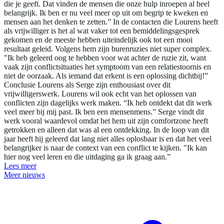
die je geeft. Dat vinden de mensen die onze hulp inroepen al heel
belangrijk. Ik ben er nu veel meer op uit om begrip te kweken en
mensen aan het denken te zetten.” In de contacten die Lourens heeft
als vrijwilliger is het al wat vaker tot een bemiddelingsgesprek
gekomen en de meeste hebben uiteindelijk ook tot een mooi
resultaat geleid. Volgens hem zijn burenruzies niet super complex.
"Ik heb geleerd oog te hebben voor wat achter de ruzie zit, want
vaak zijn conflictsituaties het symptoom van een relatiestoornis en
niet de oorzaak. Als iemand dat erkent is een oplossing dichtbij!”
Conclusie Lourens als Serge zijn enthousiast over dit
vrijwilligerswerk. Lourens wil ook echt van het oplossen van
conflicten zijn dagelijks werk maken. “Ik heb ontdekt dat dit werk
veel meer bij mij past. Ik ben een mensenmens.” Serge vindt dit
werk vooral waardevol omdat het hem uit zijn comfortzone heeft
getrokken en alleen dat was al een ontdekking. In de loop van dit
jaar heeft hij geleerd dat lang niet alles oplosbaar is en dat het veel
belangrijker is naar de context van een conflict te kijken. "Ik kan
hier nog veel leren en die uitdaging ga ik graag aan.”
Lees meer
Meer nieuws