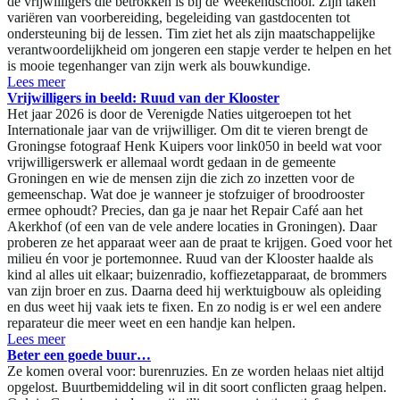
de vrijwilligers die betrokken is bij de Weekendschool. Zijn taken
variëren van voorbereiding, begeleiding van gastdocenten tot
ondersteuning bij de lessen. Tim ziet het als zijn maatschappelijke
verantwoordelijkheid om jongeren een stapje verder te helpen en het
is mooie tegenhanger van zijn werk als bouwkundige.
Lees meer
Vrijwilligers in beeld: Ruud van der Klooster
Het jaar 2026 is door de Verenigde Naties uitgeroepen tot het
Internationale jaar van de vrijwilliger. Om dit te vieren brengt de
Groningse fotograaf Henk Kuipers voor link050 in beeld wat voor
vrijwilligerswerk er allemaal wordt gedaan in de gemeente
Groningen en wie de mensen zijn die zich zo inzetten voor de
gemeenschap. Wat doe je wanneer je stofzuiger of broodrooster
ermee ophoudt? Precies, dan ga je naar het Repair Café aan het
Akerkhof (of een van de vele andere locaties in Groningen). Daar
proberen ze het apparaat weer aan de praat te krijgen. Goed voor het
milieu én voor je portemonnee. Ruud van der Klooster haalde als
kind al alles uit elkaar; buizenradio, koffiezetapparaat, de brommers
van zijn broer en zus. Daarna deed hij werktuigbouw als opleiding
en dus weet hij vaak iets te fixen. En zo nodig is er wel een andere
reparateur die meer weet en een handje kan helpen.
Lees meer
Beter een goede buur…
Ze komen overal voor: burenruzies. En ze worden helaas niet altijd
opgelost. Buurtbemiddeling wil in dit soort conflicten graag helpen.