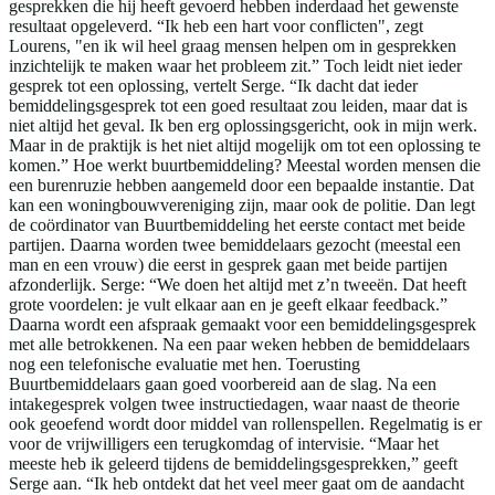
gesprekken die hij heeft gevoerd hebben inderdaad het gewenste
resultaat opgeleverd. “Ik heb een hart voor conflicten", zegt
Lourens, "en ik wil heel graag mensen helpen om in gesprekken
inzichtelijk te maken waar het probleem zit.” Toch leidt niet ieder
gesprek tot een oplossing, vertelt Serge. “Ik dacht dat ieder
bemiddelingsgesprek tot een goed resultaat zou leiden, maar dat is
niet altijd het geval. Ik ben erg oplossingsgericht, ook in mijn werk.
Maar in de praktijk is het niet altijd mogelijk om tot een oplossing te
komen.” Hoe werkt buurtbemiddeling? Meestal worden mensen die
een burenruzie hebben aangemeld door een bepaalde instantie. Dat
kan een woningbouwvereniging zijn, maar ook de politie. Dan legt
de coördinator van Buurtbemiddeling het eerste contact met beide
partijen. Daarna worden twee bemiddelaars gezocht (meestal een
man en een vrouw) die eerst in gesprek gaan met beide partijen
afzonderlijk. Serge: “We doen het altijd met z’n tweeën. Dat heeft
grote voordelen: je vult elkaar aan en je geeft elkaar feedback.”
Daarna wordt een afspraak gemaakt voor een bemiddelingsgesprek
met alle betrokkenen. Na een paar weken hebben de bemiddelaars
nog een telefonische evaluatie met hen. Toerusting
Buurtbemiddelaars gaan goed voorbereid aan de slag. Na een
intakegesprek volgen twee instructiedagen, waar naast de theorie
ook geoefend wordt door middel van rollenspellen. Regelmatig is er
voor de vrijwilligers een terugkomdag of intervisie. “Maar het
meeste heb ik geleerd tijdens de bemiddelingsgesprekken,” geeft
Serge aan. “Ik heb ontdekt dat het veel meer gaat om de aandacht