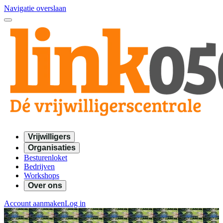
Navigatie overslaan
Vrijwilligers
Organisaties
Besturenloket
Bedrijven
Workshops
Over ons
Account aanmaken
Log in