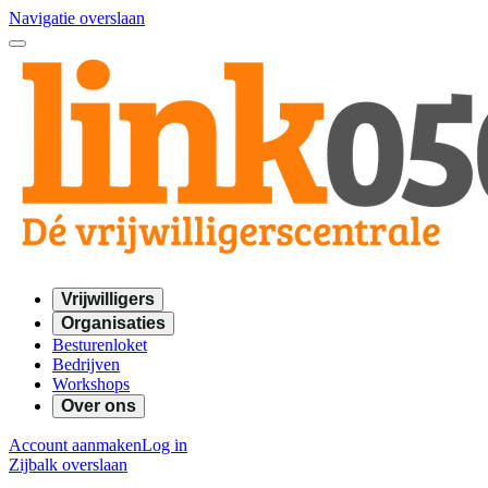
Navigatie overslaan
Vrijwilligers
Organisaties
Besturenloket
Bedrijven
Workshops
Over ons
Account aanmaken
Log in
Zijbalk overslaan