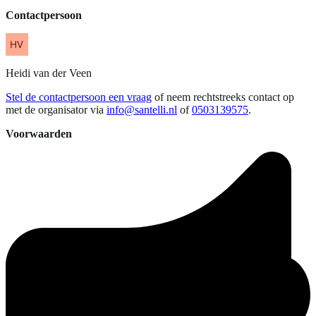
Contactpersoon
Heidi
van der Veen
Stel de contactpersoon een vraag
of neem rechtstreeks contact op
met de organisator via
info@santelli.nl
of
0503139575
.
Voorwaarden