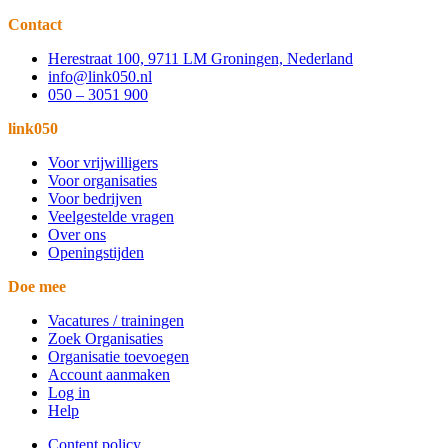
Contact
Herestraat 100, 9711 LM Groningen, Nederland
info@link050.nl
050 – 3051 900
link050
Voor vrijwilligers
Voor organisaties
Voor bedrijven
Veelgestelde vragen
Over ons
Openingstijden
Doe mee
Vacatures / trainingen
Zoek Organisaties
Organisatie toevoegen
Account aanmaken
Log in
Help
Content policy