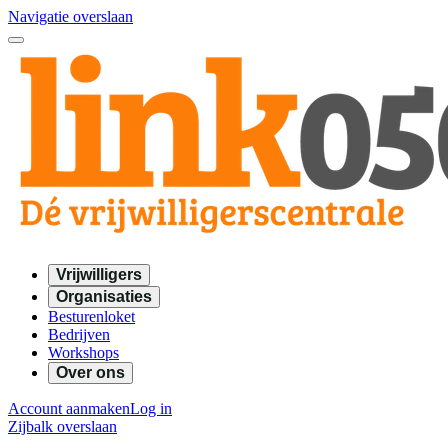
Navigatie overslaan
Vrijwilligers
Organisaties
Besturenloket
Bedrijven
Workshops
Over ons
Account aanmaken
Log in
Zijbalk overslaan