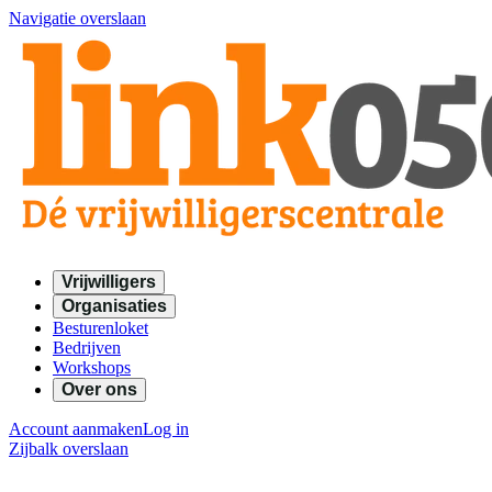
Navigatie overslaan
Vrijwilligers
Organisaties
Besturenloket
Bedrijven
Workshops
Over ons
Account aanmaken
Log in
Zijbalk overslaan