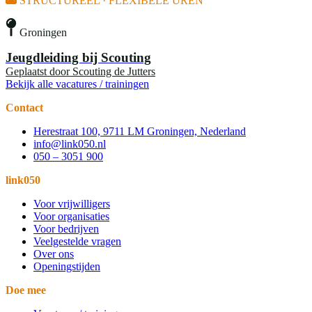
STRUCTUREEL · FLEXIBELE UREN
Groningen
Jeugdleiding bij Scouting
Geplaatst door
Scouting de Jutters
Bekijk alle vacatures / trainingen
Contact
Herestraat 100, 9711 LM Groningen, Nederland
info@link050.nl
050 – 3051 900
link050
Voor vrijwilligers
Voor organisaties
Voor bedrijven
Veelgestelde vragen
Over ons
Openingstijden
Doe mee