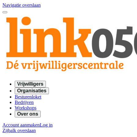
Navigatie overslaan
Vrijwilligers
Organisaties
Besturenloket
Bedrijven
Workshops
Over ons
Account aanmaken
Log in
Zijbalk overslaan