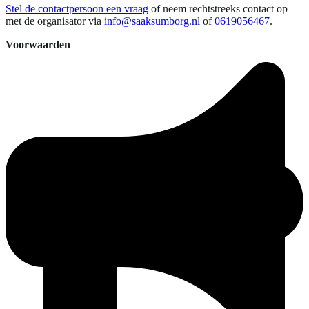
Stel de contactpersoon een vraag
of neem rechtstreeks contact op
met de organisator via
info@saaksumborg.nl
of
0619056467
.
Voorwaarden