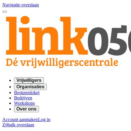
Navigatie overslaan
Vrijwilligers
Organisaties
Besturenloket
Bedrijven
Workshops
Over ons
Account aanmaken
Log in
Zijbalk overslaan