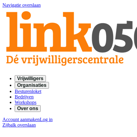
Navigatie overslaan
Vrijwilligers
Organisaties
Besturenloket
Bedrijven
Workshops
Over ons
Account aanmaken
Log in
Zijbalk overslaan