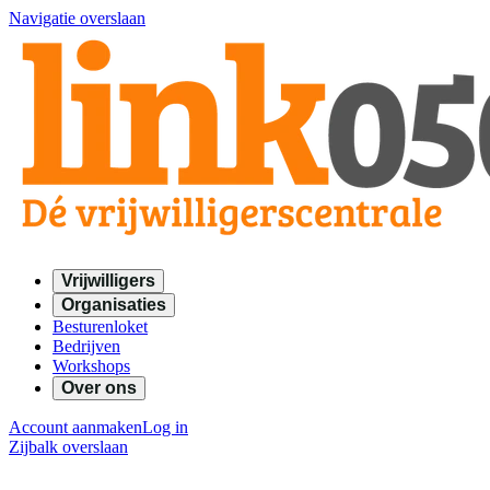
Navigatie overslaan
Vrijwilligers
Organisaties
Besturenloket
Bedrijven
Workshops
Over ons
Account aanmaken
Log in
Zijbalk overslaan