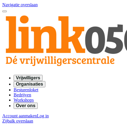
Navigatie overslaan
Vrijwilligers
Organisaties
Besturenloket
Bedrijven
Workshops
Over ons
Account aanmaken
Log in
Zijbalk overslaan