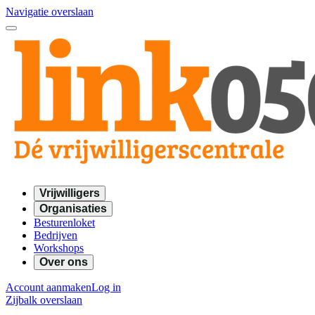
Navigatie overslaan
Vrijwilligers
Organisaties
Besturenloket
Bedrijven
Workshops
Over ons
Account aanmaken
Log in
Zijbalk overslaan