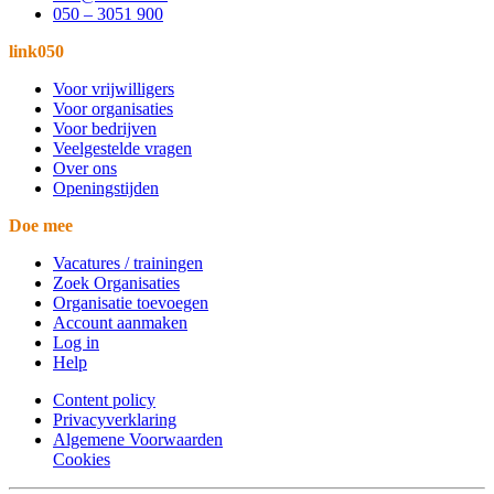
050 – 3051 900
link050
Voor vrijwilligers
Voor organisaties
Voor bedrijven
Veelgestelde vragen
Over ons
Openingstijden
Doe mee
Vacatures / trainingen
Zoek Organisaties
Organisatie toevoegen
Account aanmaken
Log in
Help
Content policy
Privacyverklaring
Algemene Voorwaarden
Cookies