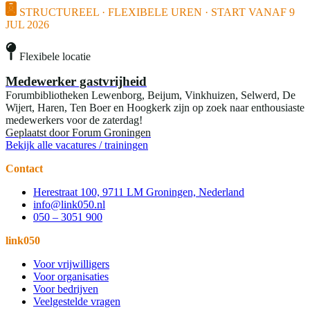
STRUCTUREEL · FLEXIBELE UREN · START VANAF 9
JUL 2026
Flexibele locatie
Medewerker gastvrijheid
Forumbibliotheken Lewenborg, Beijum, Vinkhuizen, Selwerd, De
Wijert, Haren, Ten Boer en Hoogkerk zijn op zoek naar enthousiaste
medewerkers voor de zaterdag!
Geplaatst door
Forum Groningen
Bekijk alle vacatures / trainingen
Contact
Herestraat 100, 9711 LM Groningen, Nederland
info@link050.nl
050 – 3051 900
link050
Voor vrijwilligers
Voor organisaties
Voor bedrijven
Veelgestelde vragen