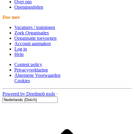
Over ons
Openingstijden
Doe mee
Vacatures / trainingen
Zoek Organisaties
Organisatie toevoegen
Account aanmaken
Log in
Help
Content policy
Privacyverklaring
Algemene Voorwaarden
Cookies
Powered by Deedmob tools
·