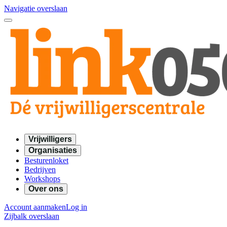
Navigatie overslaan
Vrijwilligers
Organisaties
Besturenloket
Bedrijven
Workshops
Over ons
Account aanmaken
Log in
Zijbalk overslaan