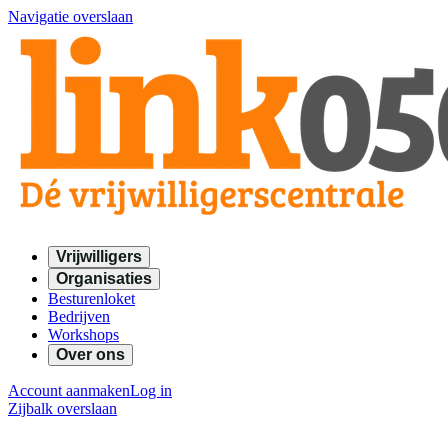
Navigatie overslaan
Vrijwilligers
Organisaties
Besturenloket
Bedrijven
Workshops
Over ons
Account aanmaken
Log in
Zijbalk overslaan