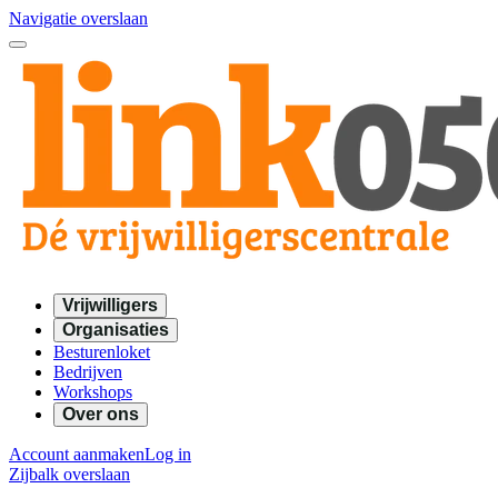
Navigatie overslaan
Vrijwilligers
Organisaties
Besturenloket
Bedrijven
Workshops
Over ons
Account aanmaken
Log in
Zijbalk overslaan