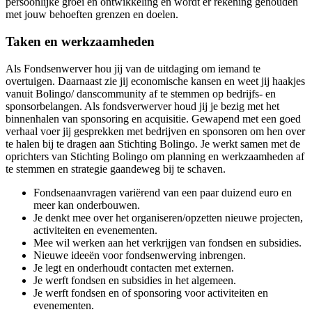
persoonlijke groei en ontwikkeling en wordt er rekening gehouden
met jouw behoeften grenzen en doelen.
Taken en werkzaamheden
Als Fondsenwerver hou jij van de uitdaging om iemand te
overtuigen. Daarnaast zie jij economische kansen en weet jij haakjes
vanuit Bolingo/ danscommunity af te stemmen op bedrijfs- en
sponsorbelangen. Als fondsverwerver houd jij je bezig met het
binnenhalen van sponsoring en acquisitie. Gewapend met een goed
verhaal voer jij gesprekken met bedrijven en sponsoren om hen over
te halen bij te dragen aan Stichting Bolingo. Je werkt samen met de
oprichters van Stichting Bolingo om planning en werkzaamheden af
te stemmen en strategie gaandeweg bij te schaven.
Fondsenaanvragen variërend van een paar duizend euro en
meer kan onderbouwen.
Je denkt mee over het organiseren/opzetten nieuwe projecten,
activiteiten en evenementen.
Mee wil werken aan het verkrijgen van fondsen en subsidies.
Nieuwe ideeën voor fondsenwerving inbrengen.
Je legt en onderhoudt contacten met externen.
Je werft fondsen en subsidies in het algemeen.
Je werft fondsen en of sponsoring voor activiteiten en
evenementen.