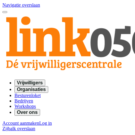
Navigatie overslaan
Vrijwilligers
Organisaties
Besturenloket
Bedrijven
Workshops
Over ons
Account aanmaken
Log in
Zijbalk overslaan