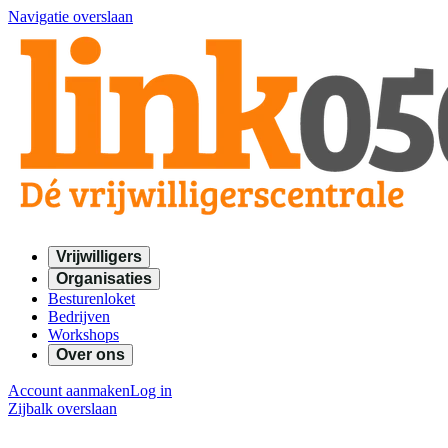
Navigatie overslaan
Vrijwilligers
Organisaties
Besturenloket
Bedrijven
Workshops
Over ons
Account aanmaken
Log in
Zijbalk overslaan