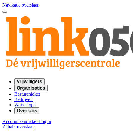
Navigatie overslaan
Vrijwilligers
Organisaties
Besturenloket
Bedrijven
Workshops
Over ons
Account aanmaken
Log in
Zijbalk overslaan