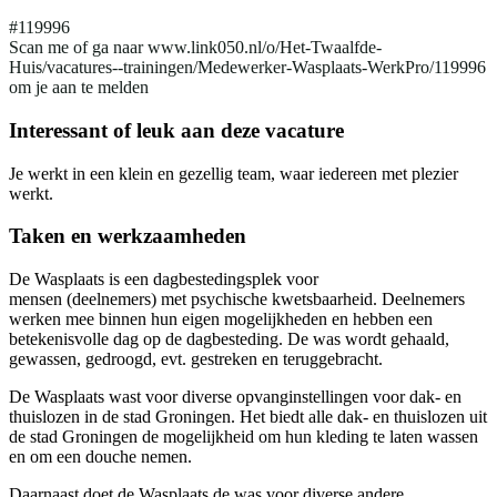
#119996
Scan me of ga naar www.link050.nl/o/Het-Twaalfde-
Huis/vacatures--trainingen/Medewerker-Wasplaats-WerkPro/119996
om je aan te melden
Interessant of leuk aan deze vacature
Je werkt in een klein en gezellig team, waar iedereen met plezier
werkt.
Taken en werkzaamheden
De Wasplaats is een dagbestedingsplek voor
mensen (deelnemers) met psychische kwetsbaarheid. Deelnemers
werken mee binnen hun eigen mogelijkheden en hebben een
betekenisvolle dag op de dagbesteding. De was wordt gehaald,
gewassen, gedroogd, evt. gestreken en teruggebracht.
De Wasplaats wast voor diverse opvanginstellingen voor dak- en
thuislozen in de stad Groningen. Het biedt alle dak- en thuislozen uit
de stad Groningen de mogelijkheid om hun kleding te laten wassen
en om een douche nemen.
Daarnaast doet de Wasplaats de was voor diverse andere