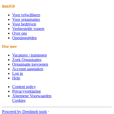
link050
Voor vrijwilligers
Voor organisaties
Voor bedrijven
Veelgestelde vragen
Over ons
Openingstijden
Doe mee
Vacatures / trainingen
Zoek Organisaties
Organisatie toevoegen
Account aanmaken
Log in
Help
Content policy
Privacyverklaring
Algemene Voorwaarden
Cookies
Powered by Deedmob tools
·