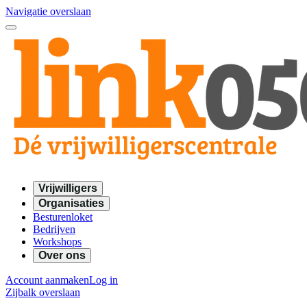
Navigatie overslaan
Vrijwilligers
Organisaties
Besturenloket
Bedrijven
Workshops
Over ons
Account aanmaken
Log in
Zijbalk overslaan