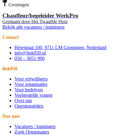
Groningen
Chauffeur/begeleider WerkPro
Geplaatst door
Het Twaalfde Huis
Bekijk alle vacatures / trainingen
Contact
Herestraat 100, 9711 LM Groningen, Nederland
info@link050.nl
050 – 3051 900
link050
Voor vrijwilligers
Voor organisaties
Voor bedrijven
Veelgestelde vragen
Over ons
Openingstijden
Doe mee
Vacatures / trainingen
Zoek Organisaties