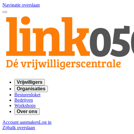
Navigatie overslaan
Vrijwilligers
Organisaties
Besturenloket
Bedrijven
Workshops
Over ons
Account aanmaken
Log in
Zijbalk overslaan