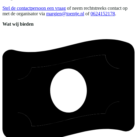
Stel de contactpersoon een vraag
of neem rechtstreeks contact op
met de organisator via
margien@toentje.nl
of
0624152178
.
Wat wij bieden