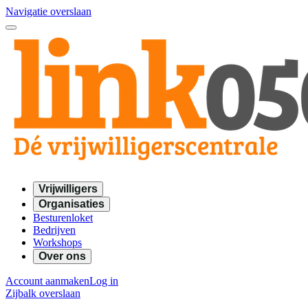
Navigatie overslaan
Vrijwilligers
Organisaties
Besturenloket
Bedrijven
Workshops
Over ons
Account aanmaken
Log in
Zijbalk overslaan