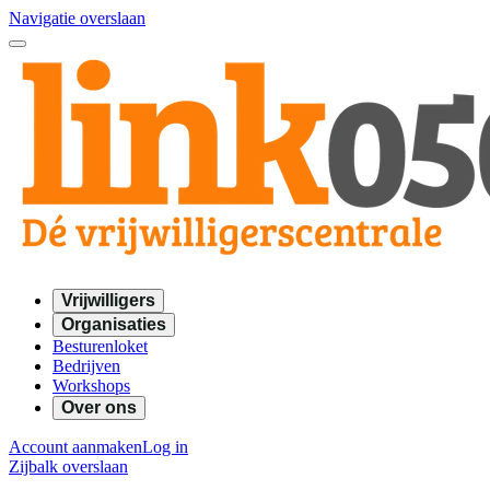
Navigatie overslaan
Vrijwilligers
Organisaties
Besturenloket
Bedrijven
Workshops
Over ons
Account aanmaken
Log in
Zijbalk overslaan