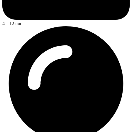
4—12 uur