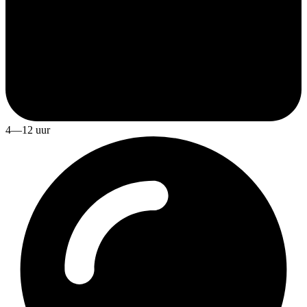
4—12 uur