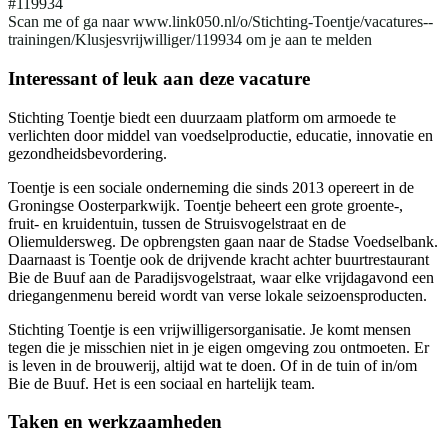
#119934
Scan me of ga naar www.link050.nl/o/Stichting-Toentje/vacatures--
trainingen/Klusjesvrijwilliger/119934 om je aan te melden
Interessant of leuk aan deze vacature
Stichting Toentje biedt een duurzaam platform om armoede te
verlichten door middel van voedselproductie, educatie, innovatie en
gezondheidsbevordering.
Toentje is een sociale onderneming die sinds 2013 opereert in de
Groningse Oosterparkwijk. Toentje beheert een grote groente-,
fruit- en kruidentuin, tussen de Struisvogelstraat en de
Oliemuldersweg. De opbrengsten gaan naar de Stadse Voedselbank.
Daarnaast is Toentje ook de drijvende kracht achter buurtrestaurant
Bie de Buuf aan de Paradijsvogelstraat, waar elke vrijdagavond een
driegangenmenu bereid wordt van verse lokale seizoensproducten.
Stichting Toentje is een vrijwilligersorganisatie. Je komt mensen
tegen die je misschien niet in je eigen omgeving zou ontmoeten. Er
is leven in de brouwerij, altijd wat te doen. Of in de tuin of in/om
Bie de Buuf. Het is een sociaal en hartelijk team.
Taken en werkzaamheden