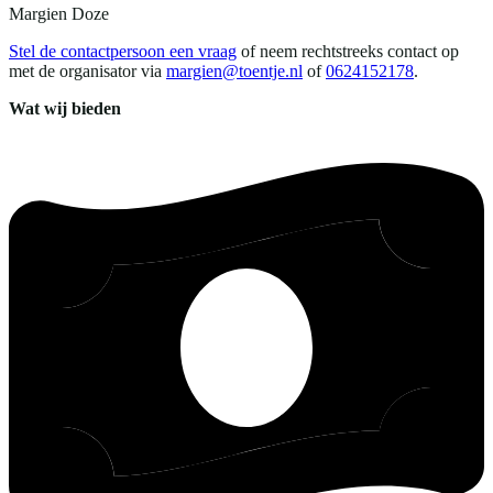
Margien
Doze
Stel de contactpersoon een vraag
of neem rechtstreeks contact op
met de organisator via
margien@toentje.nl
of
0624152178
.
Wat wij bieden