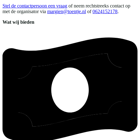
Stel de contactpersoon een vraag
of neem rechtstreeks contact op
met de organisator via
margien@toentje.nl
of
0624152178
.
Wat wij bieden