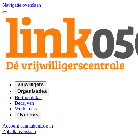
Navigatie overslaan
Vrijwilligers
Organisaties
Besturenloket
Bedrijven
Workshops
Over ons
Account aanmaken
Log in
Zijbalk overslaan