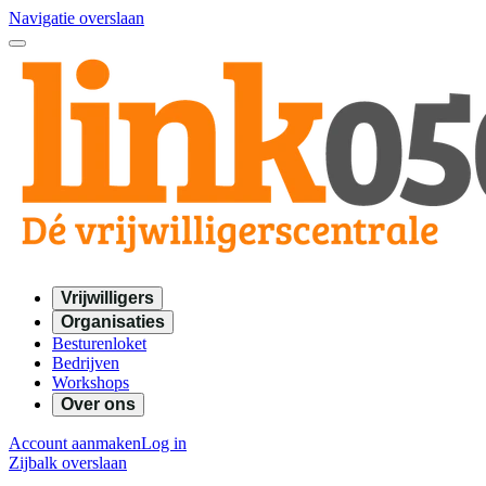
Navigatie overslaan
Vrijwilligers
Organisaties
Besturenloket
Bedrijven
Workshops
Over ons
Account aanmaken
Log in
Zijbalk overslaan