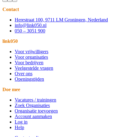
Contact
Herestraat 100, 9711 LM Groningen, Nederland
info@link050.nl
050 – 3051 900
link050
Voor vrijwilligers
Voor organisaties
Voor bedrijven
Veelgestelde vragen
Over ons
Openingstijden
Doe mee
Vacatures / trainingen
Zoek Organisaties
Organisatie toevoegen
Account aanmaken
Log in
Help