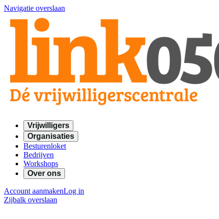
Navigatie overslaan
Vrijwilligers
Organisaties
Besturenloket
Bedrijven
Workshops
Over ons
Account aanmaken
Log in
Zijbalk overslaan