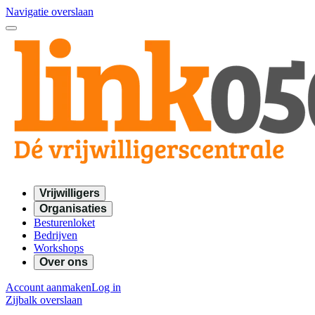
Navigatie overslaan
Vrijwilligers
Organisaties
Besturenloket
Bedrijven
Workshops
Over ons
Account aanmaken
Log in
Zijbalk overslaan