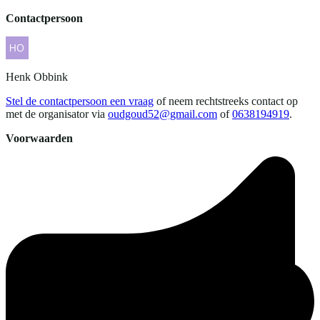
Contactpersoon
Henk
Obbink
Stel de contactpersoon een vraag
of neem rechtstreeks contact op
met de organisator via
oudgoud52@gmail.com
of
0638194919
.
Voorwaarden