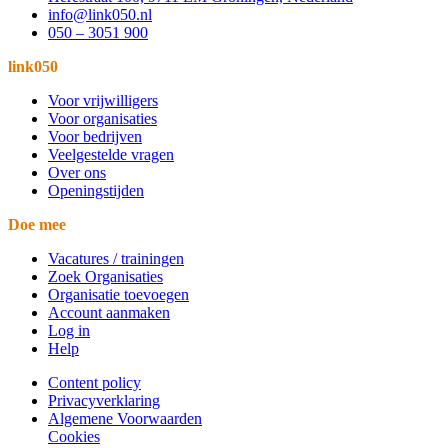
info@link050.nl
050 – 3051 900
link050
Voor vrijwilligers
Voor organisaties
Voor bedrijven
Veelgestelde vragen
Over ons
Openingstijden
Doe mee
Vacatures / trainingen
Zoek Organisaties
Organisatie toevoegen
Account aanmaken
Log in
Help
Content policy
Privacyverklaring
Algemene Voorwaarden
Cookies