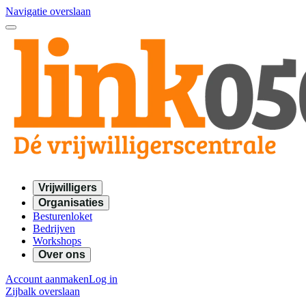
Navigatie overslaan
Vrijwilligers
Organisaties
Besturenloket
Bedrijven
Workshops
Over ons
Account aanmaken
Log in
Zijbalk overslaan