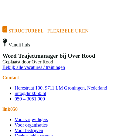
STRUCTUREEL · FLEXIBELE UREN
Vanuit huis
Word Trajectmanager bij Over Rood
Geplaatst door
Over Rood
Bekijk alle vacatures / trainingen
Contact
Herestraat 100, 9711 LM Groningen, Nederland
info@link050.nl
050 – 3051 900
link050
Voor vrijwilligers
Voor organisaties
Voor bedrijven
Veelgestelde vragen