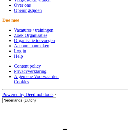
Over ons
Openingstijden
Doe mee
Vacatures / trainingen
Zoek Organisaties
Organisatie toevoegen
Account aanmaken
Log in
Help
Content policy
Privacyverklaring
Algemene Voorwaarden
Cookies
Powered by Deedmob tools
·