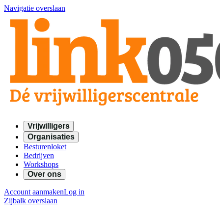
Navigatie overslaan
Vrijwilligers
Organisaties
Besturenloket
Bedrijven
Workshops
Over ons
Account aanmaken
Log in
Zijbalk overslaan