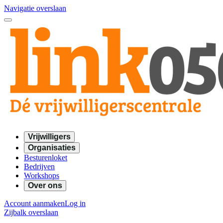
Navigatie overslaan
Vrijwilligers
Organisaties
Besturenloket
Bedrijven
Workshops
Over ons
Account aanmaken
Log in
Zijbalk overslaan