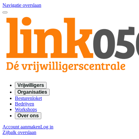
Navigatie overslaan
Vrijwilligers
Organisaties
Besturenloket
Bedrijven
Workshops
Over ons
Account aanmaken
Log in
Zijbalk overslaan