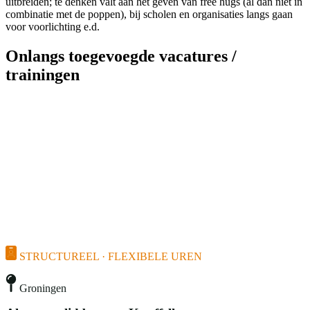
uitbreiden; te denken valt aan het geven van free hugs (al dan niet in
combinatie met de poppen), bij scholen en organisaties langs gaan
voor voorlichting e.d.
Onlangs toegevoegde vacatures /
trainingen
STRUCTUREEL · FLEXIBELE UREN
Groningen