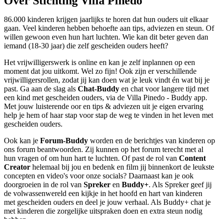
Over Stichting Villa Pinedo
86.000 kinderen krijgen jaarlijks te horen dat hun ouders uit elkaar
gaan. Veel kinderen hebben behoefte aan tips, adviezen en steun. Of
willen gewoon even hun hart luchten. Wie kan dit beter geven dan
iemand (18-30 jaar) die zelf gescheiden ouders heeft?
Het vrijwilligerswerk is online en kan je zelf inplannen op een
moment dat jou uitkomt. Wel zo fijn! Ook zijn er verschillende
vrijwilligersrollen, zodat jij kan doen wat je leuk vindt én wat bij je
past. Ga aan de slag als
Chat-Buddy
en chat voor langere tijd met
een kind met gescheiden ouders, via de Villa Pinedo - Buddy app.
Met jouw luisterende oor en tips & adviezen uit je eigen ervaring
help je hem of haar stap voor stap de weg te vinden in het leven met
gescheiden ouders.
Ook kan je
Forum-Buddy
worden en de berichtjes van kinderen op
ons forum beantwoorden. Zij kunnen op het forum terecht met al
hun vragen of om hun hart te luchten. Of past de rol van
Content
Creator
helemaal bij jou en bedenk en film jij binnenkort de leukste
concepten en video's voor onze socials? Daarnaast kan je ook
doorgroeien in de rol van
Spreker
en
Buddy+
. Als Spreker geef jij
de volwassenwereld een kijkje in het hoofd en hart van kinderen
met gescheiden ouders en deel je jouw verhaal. Als Buddy+ chat je
met kinderen die zorgelijke uitspraken doen en extra steun nodig