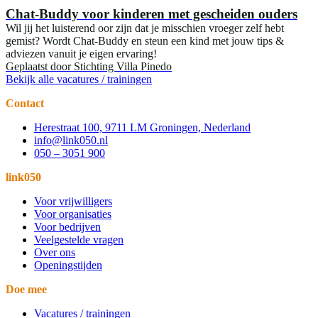
Chat-Buddy voor kinderen met gescheiden ouders
Wil jij het luisterend oor zijn dat je misschien vroeger zelf hebt
gemist? Wordt Chat-Buddy en steun een kind met jouw tips &
adviezen vanuit je eigen ervaring!
Geplaatst door
Stichting Villa Pinedo
Bekijk alle vacatures / trainingen
Contact
Herestraat 100, 9711 LM Groningen, Nederland
info@link050.nl
050 – 3051 900
link050
Voor vrijwilligers
Voor organisaties
Voor bedrijven
Veelgestelde vragen
Over ons
Openingstijden
Doe mee
Vacatures / trainingen