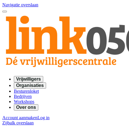
Navigatie overslaan
Vrijwilligers
Organisaties
Besturenloket
Bedrijven
Workshops
Over ons
Account aanmaken
Log in
Zijbalk overslaan