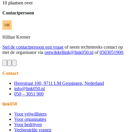
10 plaatsen over
Contactpersoon
Hillian
Kremer
Stel de contactpersoon een vraag
of neem rechtstreeks contact op
met de organisator via
ontwikkellink@link050.nl
of
0503051900
.
Contact
Herestraat 100, 9711 LM Groningen, Nederland
info@link050.nl
050 – 3051 900
link050
Voor vrijwilligers
Voor organisaties
Voor bedrijven
Veelgestelde vragen