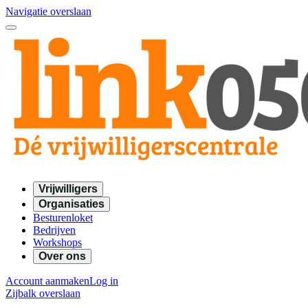
Navigatie overslaan
Vrijwilligers
Organisaties
Besturenloket
Bedrijven
Workshops
Over ons
Account aanmaken
Log in
Zijbalk overslaan