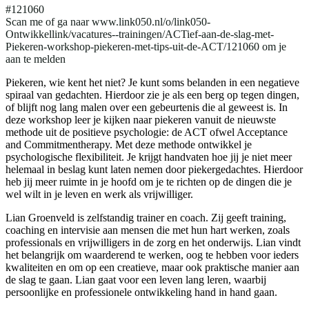
#121060
Scan me of ga naar www.link050.nl/o/link050-
Ontwikkellink/vacatures--trainingen/ACTief-aan-de-slag-met-
Piekeren-workshop-piekeren-met-tips-uit-de-ACT/121060 om je
aan te melden
Piekeren, wie kent het niet? Je kunt soms belanden in een negatieve
spiraal van gedachten. Hierdoor zie je als een berg op tegen dingen,
of blijft nog lang malen over een gebeurtenis die al geweest is. In
deze workshop leer je kijken naar piekeren vanuit de nieuwste
methode uit de positieve psychologie: de ACT ofwel Acceptance
and Commitmentherapy. Met deze methode ontwikkel je
psychologische flexibiliteit. Je krijgt handvaten hoe jij je niet meer
helemaal in beslag kunt laten nemen door piekergedachtes. Hierdoor
heb jij meer ruimte in je hoofd om je te richten op de dingen die je
wel wilt in je leven en werk als vrijwilliger.
Lian Groenveld is zelfstandig trainer en coach. Zij geeft training,
coaching en intervisie aan mensen die met hun hart werken, zoals
professionals en vrijwilligers in de zorg en het onderwijs. Lian vindt
het belangrijk om waarderend te werken, oog te hebben voor ieders
kwaliteiten en om op een creatieve, maar ook praktische manier aan
de slag te gaan. Lian gaat voor een leven lang leren, waarbij
persoonlijke en professionele ontwikkeling hand in hand gaan.