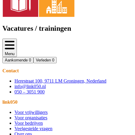
Vacatures / trainingen
Menu
Aankomende
0
Verleden
0
Contact
Herestraat 100, 9711 LM Groningen, Nederland
info@link050.nl
050 – 3051 900
link050
Voor vrijwilligers
Voor organisaties
Voor bedrijven
Veelgestelde vragen
Over ons