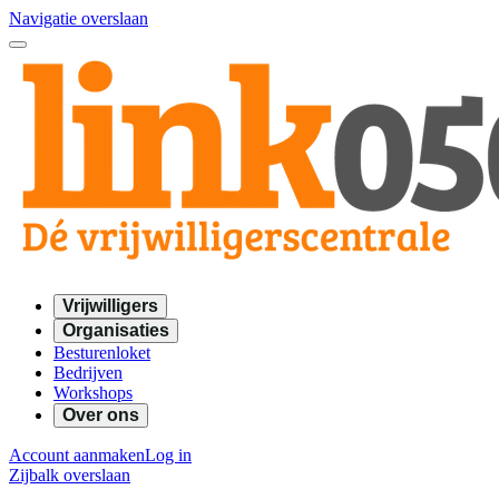
Navigatie overslaan
Vrijwilligers
Organisaties
Besturenloket
Bedrijven
Workshops
Over ons
Account aanmaken
Log in
Zijbalk overslaan