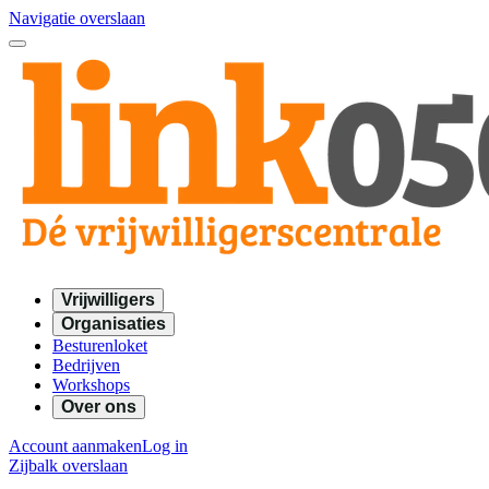
Navigatie overslaan
Vrijwilligers
Organisaties
Besturenloket
Bedrijven
Workshops
Over ons
Account aanmaken
Log in
Zijbalk overslaan