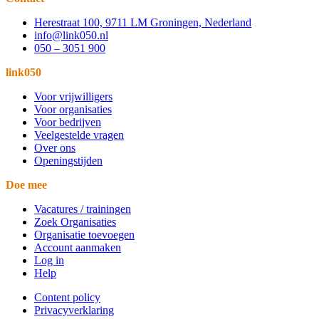
Herestraat 100, 9711 LM Groningen, Nederland
info@link050.nl
050 – 3051 900
link050
Voor vrijwilligers
Voor organisaties
Voor bedrijven
Veelgestelde vragen
Over ons
Openingstijden
Doe mee
Vacatures / trainingen
Zoek Organisaties
Organisatie toevoegen
Account aanmaken
Log in
Help
Content policy
Privacyverklaring