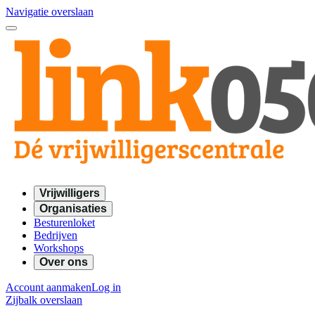
Navigatie overslaan
Vrijwilligers
Organisaties
Besturenloket
Bedrijven
Workshops
Over ons
Account aanmaken
Log in
Zijbalk overslaan