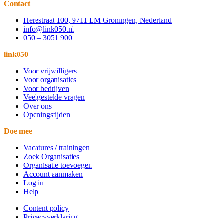
Contact
Herestraat 100, 9711 LM Groningen, Nederland
info@link050.nl
050 – 3051 900
link050
Voor vrijwilligers
Voor organisaties
Voor bedrijven
Veelgestelde vragen
Over ons
Openingstijden
Doe mee
Vacatures / trainingen
Zoek Organisaties
Organisatie toevoegen
Account aanmaken
Log in
Help
Content policy
Privacyverklaring