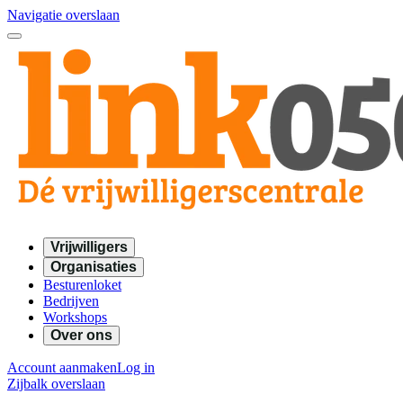
Navigatie overslaan
Vrijwilligers
Organisaties
Besturenloket
Bedrijven
Workshops
Over ons
Account aanmaken
Log in
Zijbalk overslaan