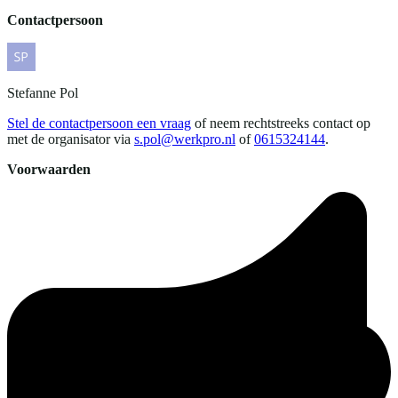
Contactpersoon
Stefanne
Pol
Stel de contactpersoon een vraag
of neem rechtstreeks contact op
met de organisator via
s.pol@werkpro.nl
of
0615324144
.
Voorwaarden