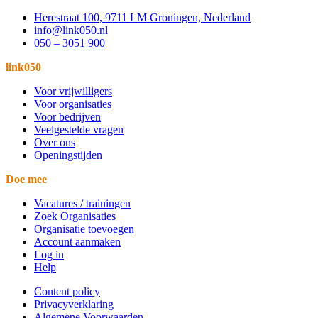
Herestraat 100, 9711 LM Groningen, Nederland
info@link050.nl
050 – 3051 900
link050
Voor vrijwilligers
Voor organisaties
Voor bedrijven
Veelgestelde vragen
Over ons
Openingstijden
Doe mee
Vacatures / trainingen
Zoek Organisaties
Organisatie toevoegen
Account aanmaken
Log in
Help
Content policy
Privacyverklaring
Algemene Voorwaarden