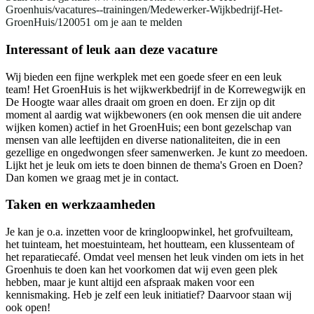
Groenhuis/vacatures--trainingen/Medewerker-Wijkbedrijf-Het-
GroenHuis/120051 om je aan te melden
Interessant of leuk aan deze vacature
Wij bieden een fijne werkplek met een goede sfeer en een leuk
team! Het GroenHuis is het wijkwerkbedrijf in de Korrewegwijk en
De Hoogte waar alles draait om groen en doen. Er zijn op dit
moment al aardig wat wijkbewoners (en ook mensen die uit andere
wijken komen) actief in het GroenHuis; een bont gezelschap van
mensen van alle leeftijden en diverse nationaliteiten, die in een
gezellige en ongedwongen sfeer samenwerken. Je kunt zo meedoen.
Lijkt het je leuk om iets te doen binnen de thema's Groen en Doen?
Dan komen we graag met je in contact.
Taken en werkzaamheden
Je kan je o.a. inzetten voor de kringloopwinkel, het grofvuilteam,
het tuinteam, het moestuinteam, het houtteam, een klussenteam of
het reparatiecafé. Omdat veel mensen het leuk vinden om iets in het
Groenhuis te doen kan het voorkomen dat wij even geen plek
hebben, maar je kunt altijd een afspraak maken voor een
kennismaking. Heb je zelf een leuk initiatief? Daarvoor staan wij
ook open!