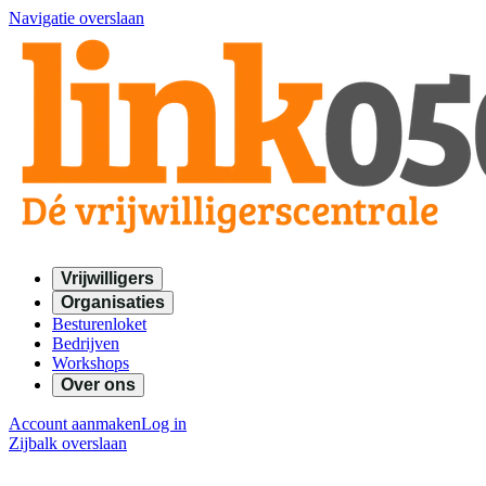
Navigatie overslaan
Vrijwilligers
Organisaties
Besturenloket
Bedrijven
Workshops
Over ons
Account aanmaken
Log in
Zijbalk overslaan