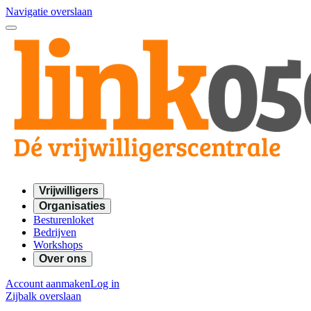
Navigatie overslaan
Vrijwilligers
Organisaties
Besturenloket
Bedrijven
Workshops
Over ons
Account aanmaken
Log in
Zijbalk overslaan