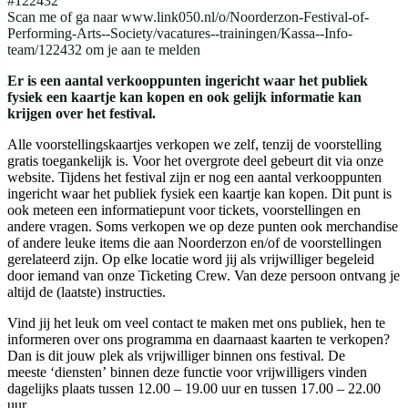
#122432
Scan me of ga naar www.link050.nl/o/Noorderzon-Festival-of-
Performing-Arts--Society/vacatures--trainingen/Kassa--Info-
team/122432 om je aan te melden
Er is een aantal verkooppunten ingericht waar het publiek
fysiek een kaartje kan kopen en ook gelijk informatie kan
krijgen over het festival.
Alle voorstellingskaartjes verkopen we zelf, tenzij de voorstelling
gratis toegankelijk is. Voor het overgrote deel gebeurt dit via onze
website. Tijdens het festival zijn er nog een aantal verkooppunten
ingericht waar het publiek fysiek een kaartje kan kopen. Dit punt is
ook meteen een informatiepunt voor tickets, voorstellingen en
andere vragen. Soms verkopen we op deze punten ook merchandise
of andere leuke items die aan Noorderzon en/of de voorstellingen
gerelateerd zijn. Op elke locatie word jij als vrijwilliger begeleid
door iemand van onze Ticketing Crew. Van deze persoon ontvang je
altijd de (laatste) instructies.
Vind jij het leuk om veel contact te maken met ons publiek, hen te
informeren over ons programma en daarnaast kaarten te verkopen?
Dan is dit jouw plek als vrijwilliger binnen ons festival. De
meeste ‘diensten’ binnen deze functie voor vrijwilligers vinden
dagelijks plaats tussen 12.00 – 19.00 uur en tussen 17.00 – 22.00
uur.