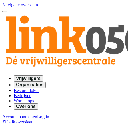
Navigatie overslaan
Vrijwilligers
Organisaties
Besturenloket
Bedrijven
Workshops
Over ons
Account aanmaken
Log in
Zijbalk overslaan