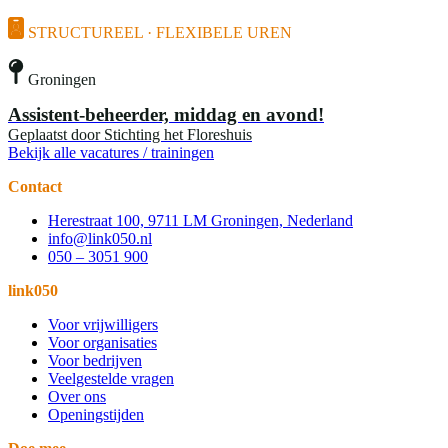
STRUCTUREEL · FLEXIBELE UREN
Groningen
Assistent-beheerder, middag en avond!
Geplaatst door
Stichting het Floreshuis
Bekijk alle vacatures / trainingen
Contact
Herestraat 100, 9711 LM Groningen, Nederland
info@link050.nl
050 – 3051 900
link050
Voor vrijwilligers
Voor organisaties
Voor bedrijven
Veelgestelde vragen
Over ons
Openingstijden