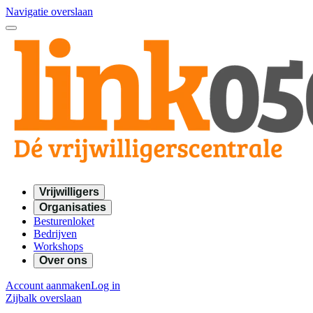
Navigatie overslaan
Vrijwilligers
Organisaties
Besturenloket
Bedrijven
Workshops
Over ons
Account aanmaken
Log in
Zijbalk overslaan