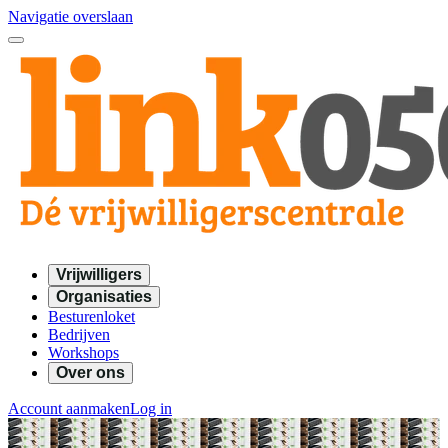
Navigatie overslaan
Vrijwilligers
Organisaties
Besturenloket
Bedrijven
Workshops
Over ons
Account aanmaken
Log in