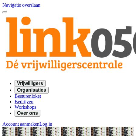
Navigatie overslaan
Vrijwilligers
Organisaties
Besturenloket
Bedrijven
Workshops
Over ons
Account aanmaken
Log in