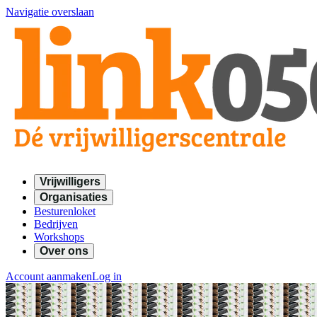
Navigatie overslaan
Vrijwilligers
Organisaties
Besturenloket
Bedrijven
Workshops
Over ons
Account aanmaken
Log in