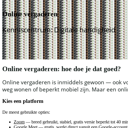
Online vergaderen
Kenniscentrum: Digitale handigheid
Online vergaderen: hoe doe je dat goed?
Online vergaderen is inmiddels gewoon — ook voor
weg wonen of beperkt mobiel zijn. Maar een onlin
Kies een platform
De meest gebruikte opties:
Zoom
— breed gebruikt, stabiel, gratis versie beperkt tot 40 m
Google Meet
— gratis, werkt direct vanuit een Google-account