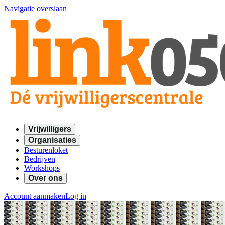
Navigatie overslaan
Vrijwilligers
Organisaties
Besturenloket
Bedrijven
Workshops
Over ons
Account aanmaken
Log in