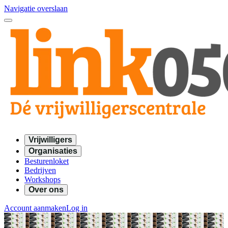
Navigatie overslaan
Vrijwilligers
Organisaties
Besturenloket
Bedrijven
Workshops
Over ons
Account aanmaken
Log in